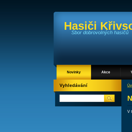
Hasiči Křiv
Sbor dobrovolných hasičů
Novinky
Akce
Vyhledávání
Úv
N
V 