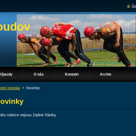
Úv
soudov
Výjezdy
O nás
Kontakt
Archiv
odní stránka
>
Novinky
ovinky
této rubrice nejsou žádné články.