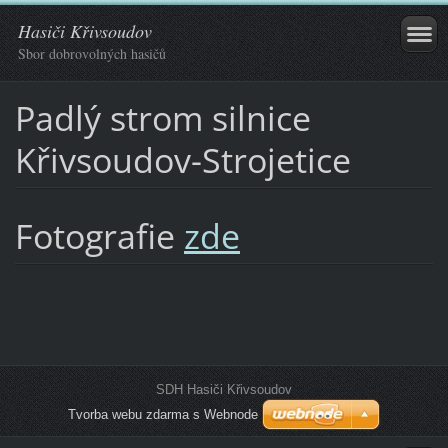
Hasiči Křivsoudov
Sbor dobrovolných hasičů
Padlý strom silnice
Křivsoudov-Strojetice
Fotografie
zde
SDH Hasiči Křivsoudov
Tvorba webu zdarma s Webnode